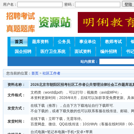
用户名：
密码：
首页
题库资料
公务员
事业单位
教师考试
国企招聘
医疗卫生系统
面试资料
编外招聘
书
站内搜索：
您当前的位置：
首页
>
社区工作者
资料名称：
2026北京市朝阳区招考社区工作者公共管理法律社会工作题库送
文档类（word或pdf），可以打印；视频类（avi或MP4）。
文件格式：
本资料更新时间；2026年8月，后续可以加群享受免费更新。具
在线下载（推荐），点击下方下载地址自行下载即可.
发货方式：
不会下载的，或者下载失败的也可以联系客服在线传送、邮箱、
在线下载：立即下载，无需等待。
发货时间：
百度网盘、微信、QQ在线传送：10分钟内（客服在线时间8：00-2
台式电脑+笔记本电脑+手机+安卓+苹果