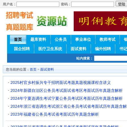
用户名：
密码：
首页
题库资料
公务员
事业单位
教师考试
国企招聘
医疗卫生系统
面试资料
编外招聘
书
站内搜索：
您当前的位置：
首页
>
面试资料
2025村官乡村振兴专干招聘面试考题真题视频课程含讲义
2024年新疆自治区公务员考试面试省考区考面试历年真题含解析
2024年宁夏选调生考试宁夏公务员考试区考面试历年真题含解析
2024年浙江省选调生考试浙江省公务员考试省考面试历年真题含解
2023年福建省公务员考试省考面试历年真题含解析