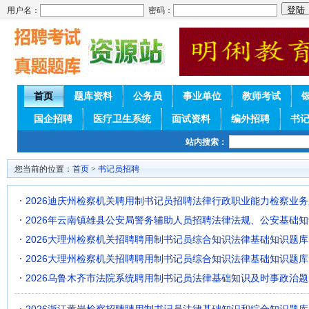
用户名：
密码：
首页
题库资料
公务员
事业单位
教师考试
国企招聘
医疗卫生系统
面试资料
编外招聘
书
站内搜索：
您当前的位置：
首页
>
书记员招聘
2026迪庆州检察机关聘用制书记员招聘法律行政职业能力检察业
2026年云南镇雄县公安局警务辅助人员招聘法律法规、公安基础
2026大理州检察机关招聘聘用制书记员综合知识法律基础知识题库
2026大理州检察机关招聘聘用制书记员综合知识法律基础知识题库
2026乌鲁木齐市法院系统聘用制书记员法律基础知识及时事政治