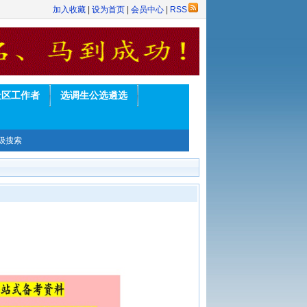
加入收藏
|
设为首页
|
会员中心
|
RSS
社区工作者
选调生公选遴选
级搜索