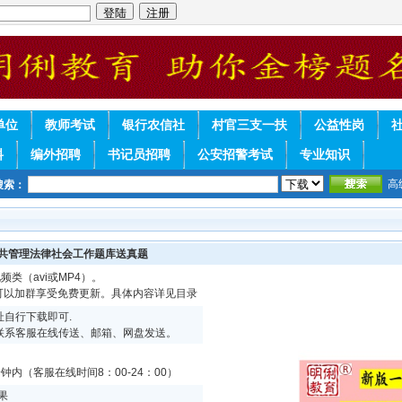
单位
教师考试
银行农信社
村官三支一扶
公益性岗
料
编外招聘
书记员招聘
公安招警考试
专业知识
高
搜索：
公共管理法律社会工作题库送真题
频类（avi或MP4）。
续可以加群享受免费更新。具体内容详见目录
自行下载即可.
联系客服在线传送、邮箱、网盘发送。
内（客服在线时间8：00-24：00）
果