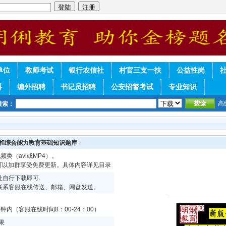
单位
教师考试
银行农信社
村官三支一扶
公益性岗
料
编外招聘
书记员招聘
公安招警考试
专业知识
高
搜索：
识和综合能力教育基础知识题库
频类（avi或MP4）。
续可以加群享受免费更新。具体内容详见目录
自行下载即可.
联系客服在线传送、邮箱、网盘发送。
内（客服在线时间8：00-24：00）
果