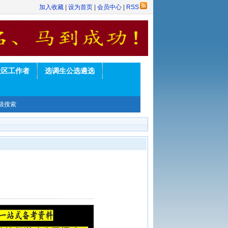
加入收藏
|
设为首页
|
会员中心
|
RSS
社区工作者
选调生公选遴选
级搜索