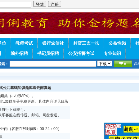
单位
教师考试
银行农信社
村官三支一扶
公益性岗
料
编外招聘
书记员招聘
公安招警考试
专业知识
高
搜索：
考试公共基础知识题库送云南真题
频类（avi或MP4）。
续可以加群享受免费更新。具体内容详见目录
自行下载即可.
联系客服在线传送、邮箱、网盘发送。
内（客服在线时间8：00-24：00）
果