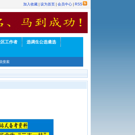
加入收藏
|
设为首页
|
会员中心
|
RSS
社区工作者
选调生公选遴选
级搜索