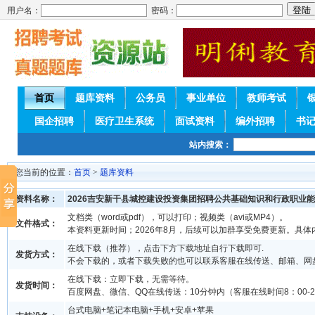
用户名：
密码：
首页
题库资料
公务员
事业单位
教师考试
国企招聘
医疗卫生系统
面试资料
编外招聘
书
站内搜索：
您当前的位置：
首页
>
题库资料
资料名称：
2026吉安新干县城控建设投资集团招聘公共基础知识和行政职业
文档类（word或pdf），可以打印；视频类（avi或MP4）。
文件格式：
本资料更新时间；2026年8月，后续可以加群享受免费更新。具体
在线下载（推荐），点击下方下载地址自行下载即可.
发货方式：
不会下载的，或者下载失败的也可以联系客服在线传送、邮箱、网
在线下载：立即下载，无需等待。
发货时间：
百度网盘、微信、QQ在线传送：10分钟内（客服在线时间8：00-2
台式电脑+笔记本电脑+手机+安卓+苹果