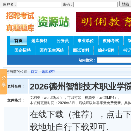
用户名：
密码：
首页
题库资料
公务员
事业单位
教师考试
国企招聘
医疗卫生系统
面试资料
编外招聘
书
站内搜索：
您当前的位置：
首页
>
题库资料
2026德州智能技术职业
资料名称：
文档类（word或pdf），可以打印；视频类（avi或MP4）。
文件格式：
本资料更新时间；2026年8月，后续可以加群享受免费更新。具
在线下载（推荐），点击
载地址自行下载即可.