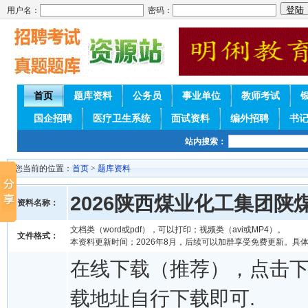
用户名：
密码：
首页
题库资料
公务员
事业单位
教师考试
国企招聘
医疗卫生系统
面试资料
编外招聘
书
站内搜索：
您当前的位置：
首页
>
题库资料
2026陕西煤业化工集团
资料名称：
文档类（word或pdf），可以打印；视频类（avi或MP4）。
文件格式：
本资料更新时间；2026年8月，后续可以加群享受免费更新。具
在线下载（推荐），点击
载地址自行下载即可.