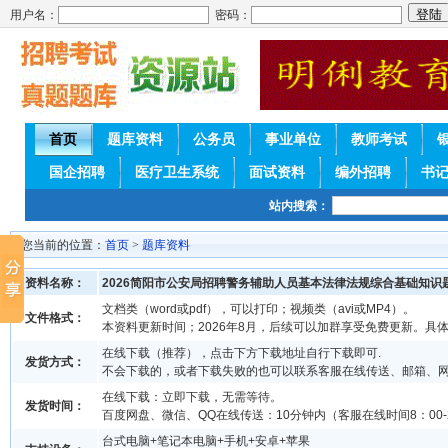
用户名：
密码：
首页
题库资料
公务员
事业单位
教师考试
国企招聘
医疗卫生系统
面试资料
编外招聘
书
站内搜索：
您当前的位置：
首页
>
题库资料
资料名称：
2026简阳市公安局招聘警务辅助人员基本法律法规综合基础知识
文档类（word或pdf），可以打印；视频类（avi或MP4）。
文件格式：
本资料更新时间；2026年8月，后续可以加群享受免费更新。具
在线下载（推荐），点击下方下载地址自行下载即可.
发货方式：
不会下载的，或者下载失败的也可以联系客服在线传送、邮箱、
在线下载：立即下载，无需等待。
发货时间：
百度网盘、微信、QQ在线传送：10分钟内（客服在线时间8：00-2
台式电脑+笔记本电脑+手机+安卓+苹果