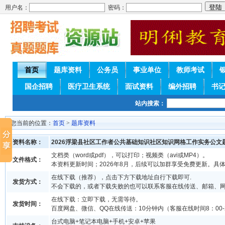
用户名：
密码：
首页
题库资料
公务员
事业单位
教师考试
国企招聘
医疗卫生系统
面试资料
编外招聘
书
站内搜索：
您当前的位置：
首页
>
题库资料
资料名称：
2026浮梁县社区工作者公共基础知识社区知识网格工作实务公文
文档类（word或pdf），可以打印；视频类（avi或MP4）。
文件格式：
本资料更新时间；2026年8月，后续可以加群享受免费更新。具
在线下载（推荐），点击下方下载地址自行下载即可.
发货方式：
不会下载的，或者下载失败的也可以联系客服在线传送、邮箱、
在线下载：立即下载，无需等待。
发货时间：
百度网盘、微信、QQ在线传送：10分钟内（客服在线时间8：00-2
台式电脑+笔记本电脑+手机+安卓+苹果