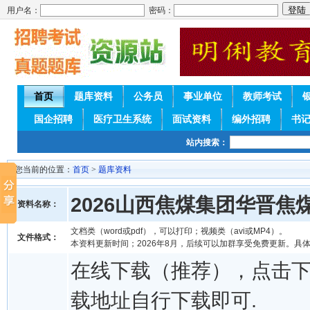
用户名：
密码：
首页
题库资料
公务员
事业单位
教师考试
国企招聘
医疗卫生系统
面试资料
编外招聘
书
站内搜索：
您当前的位置：
首页
>
题库资料
2026山西焦煤集团华晋
资料名称：
文档类（word或pdf），可以打印；视频类（avi或MP4）。
文件格式：
本资料更新时间；2026年8月，后续可以加群享受免费更新。具
在线下载（推荐），点击
载地址自行下载即可.