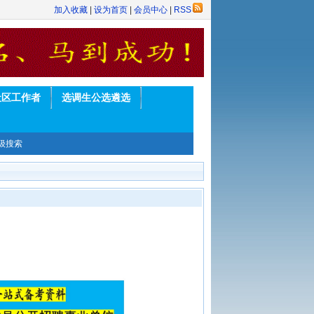
加入收藏
|
设为首页
|
会员中心
|
RSS
社区工作者
选调生公选遴选
级搜索