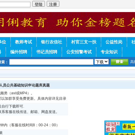
单位
教师考试
银行农信社
村官三支一扶
公益性岗
料
编外招聘
书记员招聘
公安招警考试
专业知识
高
搜索：
作人员公共基础知识申论题库真题
频类（avi或MP4）。
续可以加群享受免费更新。具体内容详见目录
自行下载即可.
联系客服在线传送、邮箱、网盘发送。
内（客服在线时间8：00-24：00）
果