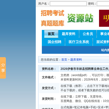
用户名：
密码：
首页
题库资料
公务员
事业
国企招聘
医疗卫生系统
面试资
站内
您当前的位置：
首页
>
题库资料
资料名称：
2026伊春市丰林县招聘事业单位工
文档类（word或pdf），可以打印；视
文件格式：
本资料更新时间；2026年8月，后
在线下载（推荐），点击下方下载地址
发货方式：
不会下载的，或者下载失败的也可以
在线下载：立即下载，无需等待。
发货时间：
百度网盘、微信、QQ在线传送：10分钟
台式电脑+笔记本电脑+手机+安卓+苹