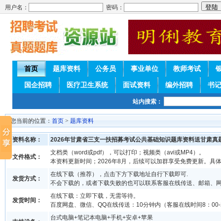
用户名：
密码：
首页
题库资料
公务员
事业单位
教师考试
国企招聘
医疗卫生系统
面试资料
编外招聘
书
站内搜索：
您当前的位置：
首页
>
题库资料
资料名称：
2026年甘肃省三支一扶招募考试公共基础知识题库资料送甘肃真
文档类（word或pdf），可以打印；视频类（avi或MP4）。
文件格式：
本资料更新时间；2026年8月，后续可以加群享受免费更新。具
在线下载（推荐），点击下方下载地址自行下载即可.
发货方式：
不会下载的，或者下载失败的也可以联系客服在线传送、邮箱、
在线下载：立即下载，无需等待。
发货时间：
百度网盘、微信、QQ在线传送：10分钟内（客服在线时间8：00-2
台式电脑+笔记本电脑+手机+安卓+苹果