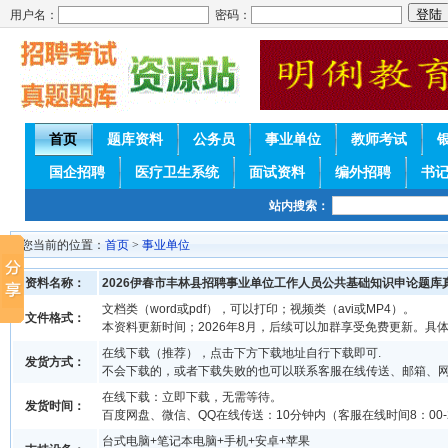
用户名：
密码：
首页
题库资料
公务员
事业单位
教师考试
国企招聘
医疗卫生系统
面试资料
编外招聘
书
站内搜索：
您当前的位置：
首页
>
事业单位
资料名称：
2026伊春市丰林县招聘事业单位工作人员公共基础知识申论题库
文档类（word或pdf），可以打印；视频类（avi或MP4）。
文件格式：
本资料更新时间；2026年8月，后续可以加群享受免费更新。具
在线下载（推荐），点击下方下载地址自行下载即可.
发货方式：
不会下载的，或者下载失败的也可以联系客服在线传送、邮箱、
在线下载：立即下载，无需等待。
发货时间：
百度网盘、微信、QQ在线传送：10分钟内（客服在线时间8：00-2
台式电脑+笔记本电脑+手机+安卓+苹果