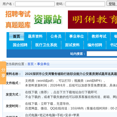
用户名：
密码：
首页
题库资料
公务员
事业单位
教师考试
国企招聘
医疗卫生系统
面试资料
编外招聘
书
站内搜索：
您当前的位置：
首页
>
事业单位
资料名称：
2026深圳市公安局警务辅助行政职业能力公安素质测试题库送真题
文档类（word或pdf），可以打印；视频类（avi或MP4）。
文件格式：
本资料更新时间；2026年8月，后续可以加群享受免费更新。具体
在线下载（推荐），点击下方下载地址自行下载即可.
发货方式：
不会下载的，或者下载失败的也可以联系客服在线传送、邮箱、网
在线下载：立即下载，无需等待。
发货时间：
百度网盘、微信、QQ在线传送：10分钟内（客服在线时间8：00-2
台式电脑+笔记本电脑+手机+安卓+苹果