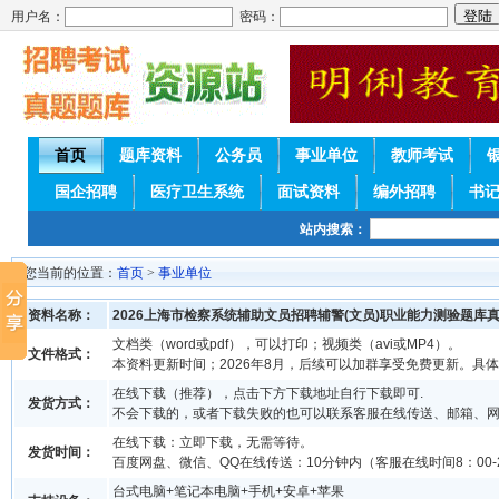
用户名：
密码：
首页
题库资料
公务员
事业单位
教师考试
国企招聘
医疗卫生系统
面试资料
编外招聘
书
站内搜索：
您当前的位置：
首页
>
事业单位
资料名称：
2026上海市检察系统辅助文员招聘辅警(文员)职业能力测验题库
文档类（word或pdf），可以打印；视频类（avi或MP4）。
文件格式：
本资料更新时间；2026年8月，后续可以加群享受免费更新。具
在线下载（推荐），点击下方下载地址自行下载即可.
发货方式：
不会下载的，或者下载失败的也可以联系客服在线传送、邮箱、
在线下载：立即下载，无需等待。
发货时间：
百度网盘、微信、QQ在线传送：10分钟内（客服在线时间8：00-2
台式电脑+笔记本电脑+手机+安卓+苹果