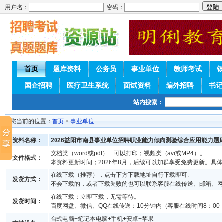
用户名：
密码：
首页
题库资料
公务员
事业单位
教师考试
国企招聘
医疗卫生系统
面试资料
编外招聘
书
站内搜索：
您当前的位置：
首页
>
事业单位
资料名称：
2026益阳市南县事业单位招聘职业能力倾向测验综合应用能力题
文档类（word或pdf），可以打印；视频类（avi或MP4）。
文件格式：
本资料更新时间；2026年8月，后续可以加群享受免费更新。具
在线下载（推荐），点击下方下载地址自行下载即可.
发货方式：
不会下载的，或者下载失败的也可以联系客服在线传送、邮箱、
在线下载：立即下载，无需等待。
发货时间：
百度网盘、微信、QQ在线传送：10分钟内（客服在线时间8：00-2
台式电脑+笔记本电脑+手机+安卓+苹果