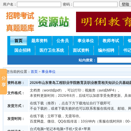
用户名：
密码：
首页
题库资料
公务员
事业单位
教师考试
国企招聘
医疗卫生系统
面试资料
编外招聘
书
站内搜索：
您当前的位置：
首页
>
事业单位
资料名称：
2026年山东青岛工程职业学院教育及职业教育相关知识公共基础
文档类（word或pdf），可以打印；视频类（avi或MP4）。
文件格式：
本资料更新时间；2026年8月，后续可以加群享受免费更新。具
在线下载（推荐），点击下方下载地址自行下载即可.
发货方式：
不会下载的，或者下载失败的也可以联系客服在线传送、邮箱、
在线下载：立即下载，无需等待。
发货时间：
百度网盘、微信、QQ在线传送：10分钟内（客服在线时间8：00-2
台式电脑+笔记本电脑+手机+安卓+苹果