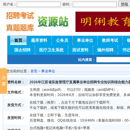
用户名：
密码：
首页
题库资料
公务员
事业单位
教师考试
国企招聘
医疗卫生系统
面试资料
编外招聘
书
站内搜索：
您当前的位置：
首页
>
事业单位
资料名称：
2026年江苏省应急管理厅直属事业单位招聘专业知识和综合能力
文档类（word或pdf），可以打印；视频类（avi或MP4）。
文件格式：
本资料更新时间；2026年8月，后续可以加群享受免费更新。具
在线下载（推荐），点击下方下载地址自行下载即可.
发货方式：
不会下载的，或者下载失败的也可以联系客服在线传送、邮箱、
在线下载：立即下载，无需等待。
发货时间：
百度网盘、微信、QQ在线传送：10分钟内（客服在线时间8：00-2
台式电脑+笔记本电脑+手机+安卓+苹果