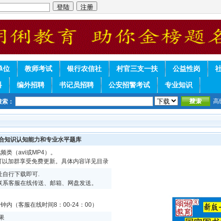
单位
教师考试
银行农信社
村官三支一扶
公益性岗
料
编外招聘
书记员招聘
公安招警考试
专业知识
高
搜索：
综合知识认知能力和专业水平题库
频类（avi或MP4）。
续可以加群享受免费更新。具体内容详见目录
自行下载即可.
联系客服在线传送、邮箱、网盘发送。
内（客服在线时间8：00-24：00）
果