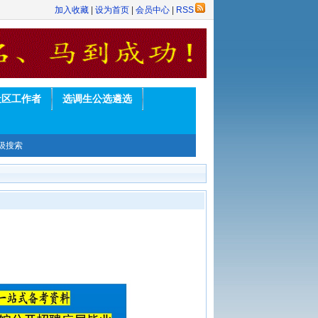
加入收藏
|
设为首页
|
会员中心
|
RSS
社区工作者
选调生公选遴选
级搜索