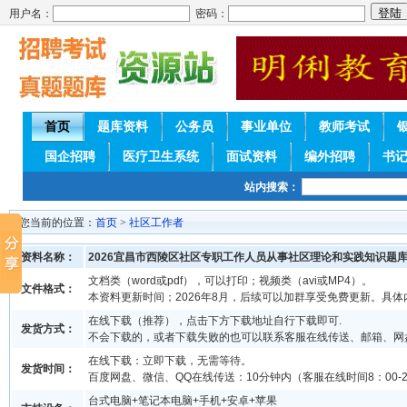
用户名：
密码：
首页
题库资料
公务员
事业单位
教师考试
国企招聘
医疗卫生系统
面试资料
编外招聘
书
站内搜索：
您当前的位置：
首页
>
社区工作者
资料名称：
2026宜昌市西陵区社区专职工作人员从事社区理论和实践知识题
文档类（word或pdf），可以打印；视频类（avi或MP4）。
文件格式：
本资料更新时间；2026年8月，后续可以加群享受免费更新。具
在线下载（推荐），点击下方下载地址自行下载即可.
发货方式：
不会下载的，或者下载失败的也可以联系客服在线传送、邮箱、网
在线下载：立即下载，无需等待。
发货时间：
百度网盘、微信、QQ在线传送：10分钟内（客服在线时间8：00-2
台式电脑+笔记本电脑+手机+安卓+苹果