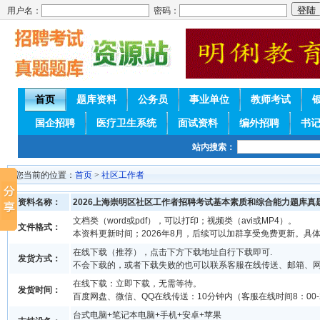
用户名：
密码：
首页
题库资料
公务员
事业单位
教师考试
国企招聘
医疗卫生系统
面试资料
编外招聘
书
站内搜索：
您当前的位置：
首页
>
社区工作者
资料名称：
2026上海崇明区社区工作者招聘考试基本素质和综合能力题库真
文档类（word或pdf），可以打印；视频类（avi或MP4）。
文件格式：
本资料更新时间；2026年8月，后续可以加群享受免费更新。具
在线下载（推荐），点击下方下载地址自行下载即可.
发货方式：
不会下载的，或者下载失败的也可以联系客服在线传送、邮箱、
在线下载：立即下载，无需等待。
发货时间：
百度网盘、微信、QQ在线传送：10分钟内（客服在线时间8：00-2
台式电脑+笔记本电脑+手机+安卓+苹果