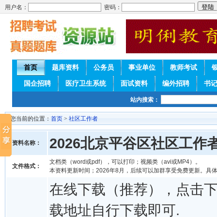
用户名：
密码：
首页
题库资料
公务员
事业单位
教师考试
国企招聘
医疗卫生系统
面试资料
编外招聘
书
站内搜索：
您当前的位置：
首页
>
社区工作者
2026北京平谷区社区工
资料名称：
文档类（word或pdf），可以打印；视频类（avi或MP4）。
文件格式：
本资料更新时间；2026年8月，后续可以加群享受免费更新。具
在线下载（推荐），点击
载地址自行下载即可.