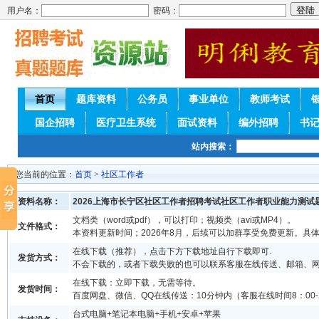
用户名：
密码：
首页
题库资料
公务员
事业单位
教师考试
国企招聘
医疗卫生系统
面试资料
编外招聘
书
站内搜索：
您当前的位置：
首页
>
社区工作者
资料名称：
2026上海市长宁区社区工作者招聘考试社区工作者职业能力测试
文档类（word或pdf），可以打印；视频类（avi或MP4）。
文件格式：
本资料更新时间；2026年8月，后续可以加群享受免费更新。具
在线下载（推荐），点击下方下载地址自行下载即可.
发货方式：
不会下载的，或者下载失败的也可以联系客服在线传送、邮箱、
在线下载：立即下载，无需等待。
发货时间：
百度网盘、微信、QQ在线传送：10分钟内（客服在线时间8：00-2
台式电脑+笔记本电脑+手机+安卓+苹果