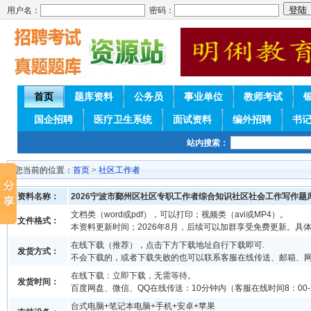
用户名：
密码：
首页
题库资料
公务员
事业单位
教师考试
国企招聘
医疗卫生系统
面试资料
编外招聘
书
站内搜索：
您当前的位置：
首页
>
社区工作者
资料名称：
2026宁波市鄞州区社区专职工作者综合知识社区社会工作写作题
文档类（word或pdf），可以打印；视频类（avi或MP4）。
文件格式：
本资料更新时间；2026年8月，后续可以加群享受免费更新。具
在线下载（推荐），点击下方下载地址自行下载即可.
发货方式：
不会下载的，或者下载失败的也可以联系客服在线传送、邮箱、
在线下载：立即下载，无需等待。
发货时间：
百度网盘、微信、QQ在线传送：10分钟内（客服在线时间8：00-2
台式电脑+笔记本电脑+手机+安卓+苹果