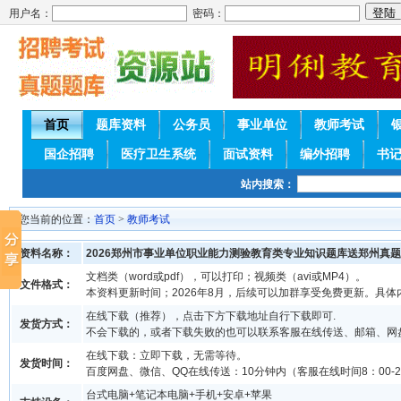
用户名：
密码：
首页
题库资料
公务员
事业单位
教师考试
国企招聘
医疗卫生系统
面试资料
编外招聘
书
站内搜索：
您当前的位置：
首页
>
教师考试
资料名称：
2026郑州市事业单位职业能力测验教育类专业知识题库送郑州真题
文档类（word或pdf），可以打印；视频类（avi或MP4）。
文件格式：
本资料更新时间；2026年8月，后续可以加群享受免费更新。具体
在线下载（推荐），点击下方下载地址自行下载即可.
发货方式：
不会下载的，或者下载失败的也可以联系客服在线传送、邮箱、网
在线下载：立即下载，无需等待。
发货时间：
百度网盘、微信、QQ在线传送：10分钟内（客服在线时间8：00-2
台式电脑+笔记本电脑+手机+安卓+苹果