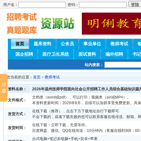
用户名：
密码：
首页
题库资料
公务员
事业单位
教师考试
国企招聘
医疗卫生系统
面试资料
编外招聘
书
站内搜索：
您当前的位置：
首页
>
教师考试
资料名称：
2026年温州技师学院面向社会公开招聘工作人员综合基础知识题
文档类（word或pdf），可以打印；视频类（avi或MP4）。
文件格式：
本资料更新时间；2026年8月，后续可以加群享受免费更新。具
在线下载（推荐），点击下方下载地址自行下载即可.
发货方式：
不会下载的，或者下载失败的也可以联系客服在线传送、邮箱、
在线下载：立即下载，无需等待。
发货时间：
百度网盘、微信、QQ在线传送：10分钟内（客服在线时间8：00-2
台式电脑+笔记本电脑+手机+安卓+苹果