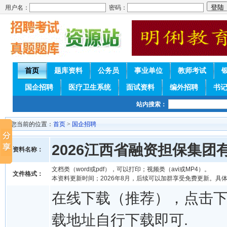
用户名：
密码：
首页
题库资料
公务员
事业单位
教师考试
国企招聘
医疗卫生系统
面试资料
编外招聘
书
站内搜索：
您当前的位置：
首页
>
国企招聘
2026江西省融资担保集
资料名称：
文档类（word或pdf），可以打印；视频类（avi或MP4）。
文件格式：
本资料更新时间；2026年8月，后续可以加群享受免费更新。具
在线下载（推荐），点击
载地址自行下载即可.