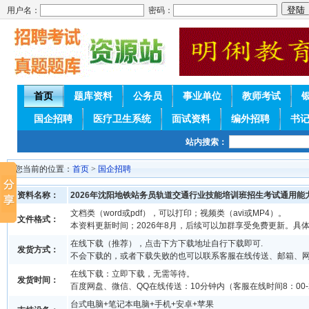
用户名：
密码：
首页
题库资料
公务员
事业单位
教师考试
国企招聘
医疗卫生系统
面试资料
编外招聘
书
站内搜索：
您当前的位置：
首页
>
国企招聘
资料名称：
2026年沈阳地铁站务员轨道交通行业技能培训班招生考试通用能
文档类（word或pdf），可以打印；视频类（avi或MP4）。
文件格式：
本资料更新时间；2026年8月，后续可以加群享受免费更新。具
在线下载（推荐），点击下方下载地址自行下载即可.
发货方式：
不会下载的，或者下载失败的也可以联系客服在线传送、邮箱、
在线下载：立即下载，无需等待。
发货时间：
百度网盘、微信、QQ在线传送：10分钟内（客服在线时间8：00-2
台式电脑+笔记本电脑+手机+安卓+苹果