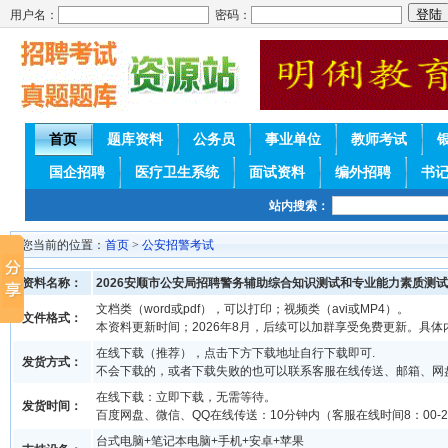
用户名：
密码：
首页
题库资料
公务员
事业单位
教师考试
国企招聘
医疗卫生系统
面试资料
编外招聘
书
站内搜索：
您当前的位置：
首页
>
公安招警考试
资料名称：
2026安顺市公安局招聘警务辅助综合知识测试和专业能力素质测
文档类（word或pdf），可以打印；视频类（avi或MP4）。
文件格式：
本资料更新时间；2026年8月，后续可以加群享受免费更新。具体
在线下载（推荐），点击下方下载地址自行下载即可.
发货方式：
不会下载的，或者下载失败的也可以联系客服在线传送、邮箱、网
在线下载：立即下载，无需等待。
发货时间：
百度网盘、微信、QQ在线传送：10分钟内（客服在线时间8：00-2
台式电脑+笔记本电脑+手机+安卓+苹果