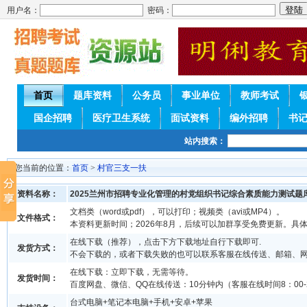
用户名：
密码：
首页
题库资料
公务员
事业单位
教师考试
国企招聘
医疗卫生系统
面试资料
编外招聘
书
站内搜索：
您当前的位置：
首页
>
村官三支一扶
资料名称：
2025兰州市招聘专业化管理的村党组织书记综合素质能力测试题
文档类（word或pdf），可以打印；视频类（avi或MP4）。
文件格式：
本资料更新时间；2026年8月，后续可以加群享受免费更新。具
在线下载（推荐），点击下方下载地址自行下载即可.
发货方式：
不会下载的，或者下载失败的也可以联系客服在线传送、邮箱、
在线下载：立即下载，无需等待。
发货时间：
百度网盘、微信、QQ在线传送：10分钟内（客服在线时间8：00-2
台式电脑+笔记本电脑+手机+安卓+苹果