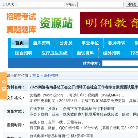
用户名：
密码：
首页
题库资料
公务员
事业单位
教师考试
国企招聘
医疗卫生系统
面试资料
编外招聘
书
站内搜索：
您当前的位置：
首页
>
编外招聘
资料名称：
2025商洛洛南县总工会公开招聘工会社会工作者综合素质测试题库
文档类（word或pdf），可以打印；视频类（avi或MP4）。
文件格式：
本资料更新时间；2026年8月，后续可以加群享受免费更新。具体
在线下载（推荐），点击下方下载地址自行下载即可.
发货方式：
不会下载的，或者下载失败的也可以联系客服在线传送、邮箱、网
在线下载：立即下载，无需等待。
发货时间：
百度网盘、微信、QQ在线传送：10分钟内（客服在线时间8：00-2
台式电脑+笔记本电脑+手机+安卓+苹果