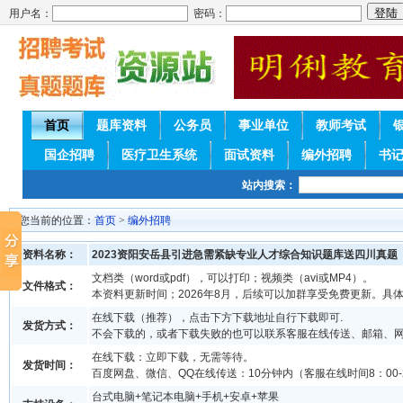
用户名：
密码：
首页
题库资料
公务员
事业单位
教师考试
国企招聘
医疗卫生系统
面试资料
编外招聘
书
站内搜索：
您当前的位置：
首页
>
编外招聘
资料名称：
2023资阳安岳县引进急需紧缺专业人才综合知识题库送四川真题
文档类（word或pdf），可以打印；视频类（avi或MP4）。
文件格式：
本资料更新时间；2026年8月，后续可以加群享受免费更新。具
在线下载（推荐），点击下方下载地址自行下载即可.
发货方式：
不会下载的，或者下载失败的也可以联系客服在线传送、邮箱、
在线下载：立即下载，无需等待。
发货时间：
百度网盘、微信、QQ在线传送：10分钟内（客服在线时间8：00-2
台式电脑+笔记本电脑+手机+安卓+苹果