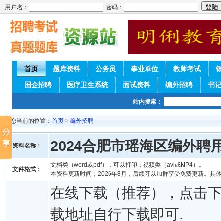
用户名：
密码：
首页
题库资料
公务员
事业单位
教师考试
国企招聘
医疗卫生系统
面试资料
编外招聘
书
站内搜索：
您当前的位置：
首页
>
编外招聘
2024合肥市瑶海区编外
资料名称：
文档类（word或pdf），可以打印；视频类（avi或MP4）。
文件格式：
本资料更新时间；2026年8月，后续可以加群享受免费更新。具
在线下载（推荐），点击
载地址自行下载即可.