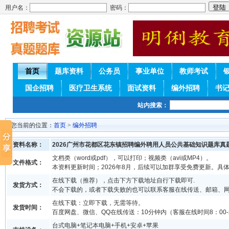
用户名：
密码：
首页
题库资料
公务员
事业单位
教师考试
国企招聘
医疗卫生系统
面试资料
编外招聘
书
站内搜索：
您当前的位置：
首页
>
编外招聘
资料名称：
2026广州市花都区花东镇招聘编外聘用人员公共基础知识题库真
文档类（word或pdf），可以打印；视频类（avi或MP4）。
文件格式：
本资料更新时间；2026年8月，后续可以加群享受免费更新。具
在线下载（推荐），点击下方下载地址自行下载即可.
发货方式：
不会下载的，或者下载失败的也可以联系客服在线传送、邮箱、
在线下载：立即下载，无需等待。
发货时间：
百度网盘、微信、QQ在线传送：10分钟内（客服在线时间8：00-2
台式电脑+笔记本电脑+手机+安卓+苹果