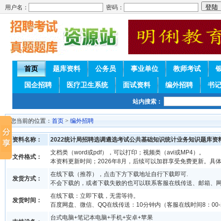
用户名：
密码：
首页
题库资料
公务员
事业单位
教师考试
国企招聘
医疗卫生系统
面试资料
编外招聘
书
站内搜索：
您当前的位置：
首页
>
编外招聘
资料名称：
2022统计局招聘选调遴选考试公共基础知识统计业务知识题库资
文档类（word或pdf），可以打印；视频类（avi或MP4）。
文件格式：
本资料更新时间；2026年8月，后续可以加群享受免费更新。具
在线下载（推荐），点击下方下载地址自行下载即可.
发货方式：
不会下载的，或者下载失败的也可以联系客服在线传送、邮箱、
在线下载：立即下载，无需等待。
发货时间：
百度网盘、微信、QQ在线传送：10分钟内（客服在线时间8：00-2
台式电脑+笔记本电脑+手机+安卓+苹果