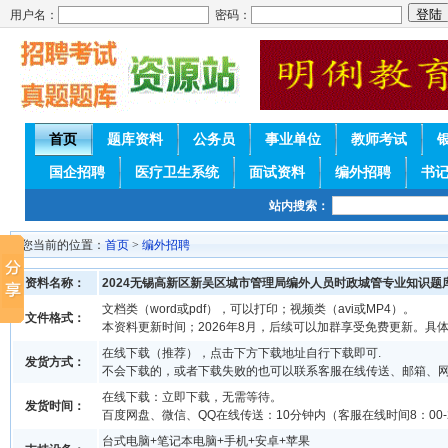
用户名：
密码：
首页
题库资料
公务员
事业单位
教师考试
国企招聘
医疗卫生系统
面试资料
编外招聘
书
站内搜索：
您当前的位置：
首页
>
编外招聘
资料名称：
2024无锡高新区新吴区城市管理局编外人员时政城管专业知识题
文档类（word或pdf），可以打印；视频类（avi或MP4）。
文件格式：
本资料更新时间；2026年8月，后续可以加群享受免费更新。具
在线下载（推荐），点击下方下载地址自行下载即可.
发货方式：
不会下载的，或者下载失败的也可以联系客服在线传送、邮箱、
在线下载：立即下载，无需等待。
发货时间：
百度网盘、微信、QQ在线传送：10分钟内（客服在线时间8：00-2
台式电脑+笔记本电脑+手机+安卓+苹果