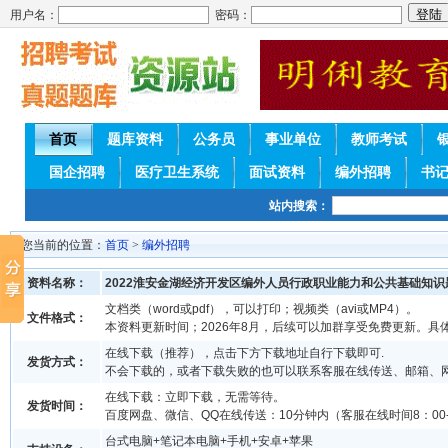
用户名：
密码：
首页
题库资料
公务员
事业单位
教师考试
国企招聘
医疗卫生系统
面试资料
编外招聘
书
站内搜索：
您当前的位置：
首页
>
编外招聘
资料名称：
2022淮安金湖经济开发区编外人员行政职业能力和公共基础知识
文档类（word或pdf），可以打印；视频类（avi或MP4）。
文件格式：
本资料更新时间；2026年8月，后续可以加群享受免费更新。具
在线下载（推荐），点击下方下载地址自行下载即可.
发货方式：
不会下载的，或者下载失败的也可以联系客服在线传送、邮箱、
在线下载：立即下载，无需等待。
发货时间：
百度网盘、微信、QQ在线传送：10分钟内（客服在线时间8：00-
台式电脑+笔记本电脑+手机+安卓+苹果