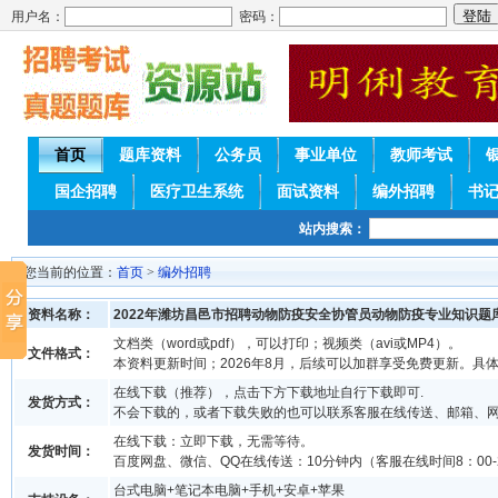
用户名：
密码：
首页
题库资料
公务员
事业单位
教师考试
国企招聘
医疗卫生系统
面试资料
编外招聘
书
站内搜索：
您当前的位置：
首页
>
编外招聘
资料名称：
2022年潍坊昌邑市招聘动物防疫安全协管员动物防疫专业知识题
文档类（word或pdf），可以打印；视频类（avi或MP4）。
文件格式：
本资料更新时间；2026年8月，后续可以加群享受免费更新。具
在线下载（推荐），点击下方下载地址自行下载即可.
发货方式：
不会下载的，或者下载失败的也可以联系客服在线传送、邮箱、
在线下载：立即下载，无需等待。
发货时间：
百度网盘、微信、QQ在线传送：10分钟内（客服在线时间8：00-2
台式电脑+笔记本电脑+手机+安卓+苹果