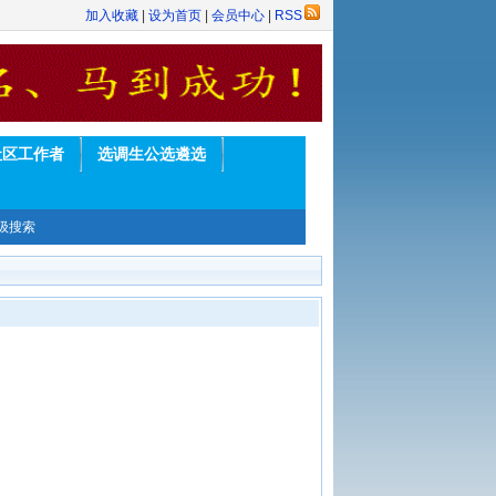
加入收藏
|
设为首页
|
会员中心
|
RSS
社区工作者
选调生公选遴选
级搜索