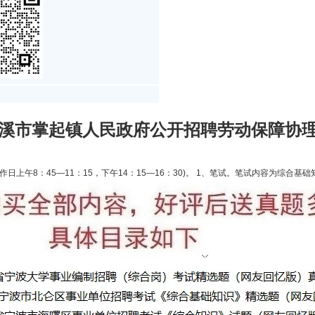
波慈溪市掌起镇人民政府公开招聘劳动保障协理
(工作日上午8：45—11：15，下午14：15—16：30)。 1、笔试。笔试内容为综合基