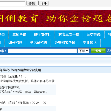
单位
教师考试
银行农信社
村官三支一扶
公益性岗
料
编外招聘
书记员招聘
公安招警考试
专业知识
高
搜索：
综合基础知识写作题库送宁波真题
频类（avi或MP4）。
续可以加群享受免费更新。具体内容详见目录
自行下载即可.
联系客服在线传送、邮箱、网盘发送。
内（客服在线时间8：00-24：00）
果