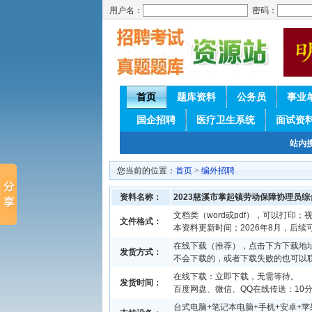
用户名：
密码：
首页
题库资料
公务员
事业
国企招聘
医疗卫生系统
面试资
站内
您当前的位置：
首页
>
编外招聘
资料名称：
2023慈溪市掌起镇劳动保障协理员
文档类（word或pdf），可以打印；视
文件格式：
本资料更新时间；2026年8月，后
在线下载（推荐），点击下方下载地址
发货方式：
不会下载的，或者下载失败的也可以
在线下载：立即下载，无需等待。
发货时间：
百度网盘、微信、QQ在线传送：10分钟
台式电脑+笔记本电脑+手机+安卓+苹