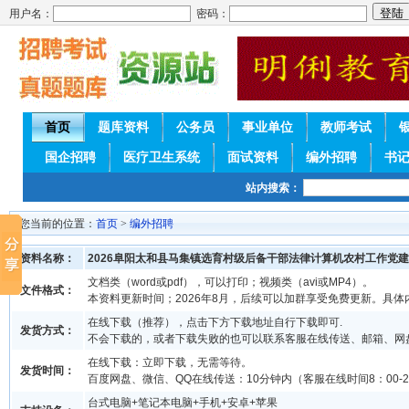
用户名：
密码：
首页
题库资料
公务员
事业单位
教师考试
国企招聘
医疗卫生系统
面试资料
编外招聘
书
站内搜索：
您当前的位置：
首页
>
编外招聘
资料名称：
2026阜阳太和县马集镇选育村级后备干部法律计算机农村工作党
文档类（word或pdf），可以打印；视频类（avi或MP4）。
文件格式：
本资料更新时间；2026年8月，后续可以加群享受免费更新。具体
在线下载（推荐），点击下方下载地址自行下载即可.
发货方式：
不会下载的，或者下载失败的也可以联系客服在线传送、邮箱、网
在线下载：立即下载，无需等待。
发货时间：
百度网盘、微信、QQ在线传送：10分钟内（客服在线时间8：00-2
台式电脑+笔记本电脑+手机+安卓+苹果