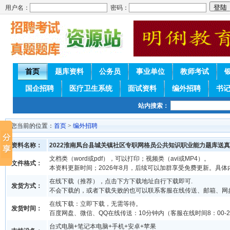
用户名：
密码：
首页
题库资料
公务员
事业单位
教师考试
国企招聘
医疗卫生系统
面试资料
编外招聘
书
站内搜索：
您当前的位置：
首页
>
编外招聘
资料名称：
2022淮南凤台县城关镇社区专职网格员公共知识职业能力题库送
文档类（word或pdf），可以打印；视频类（avi或MP4）。
文件格式：
本资料更新时间；2026年8月，后续可以加群享受免费更新。具体
在线下载（推荐），点击下方下载地址自行下载即可.
发货方式：
不会下载的，或者下载失败的也可以联系客服在线传送、邮箱、网
在线下载：立即下载，无需等待。
发货时间：
百度网盘、微信、QQ在线传送：10分钟内（客服在线时间8：00-2
台式电脑+笔记本电脑+手机+安卓+苹果