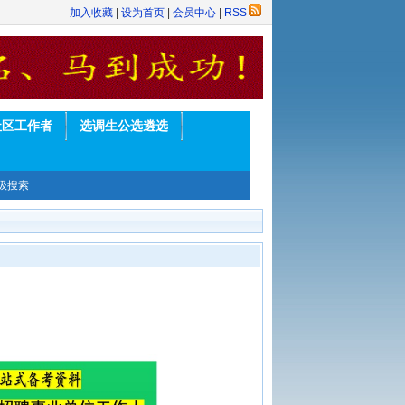
加入收藏
|
设为首页
|
会员中心
|
RSS
社区工作者
选调生公选遴选
级搜索