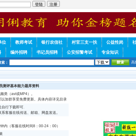
单位
教师考试
银行农信社
村官三支一扶
公益性岗
料
编外招聘
书记员招聘
公安招警考试
专业知识
高
搜索：
人员测评基本能力题库资料
频类（avi或MP4）。
续可以加群享受免费更新。具体内容详见目录
自行下载即可.
联系客服在线传送、邮箱、网盘发送。
内（客服在线时间8：00-24：00）
果