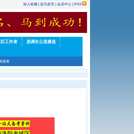
加入收藏
|
设为首页
|
会员中心
|
RSS
社区工作者
选调生公选遴选
级搜索