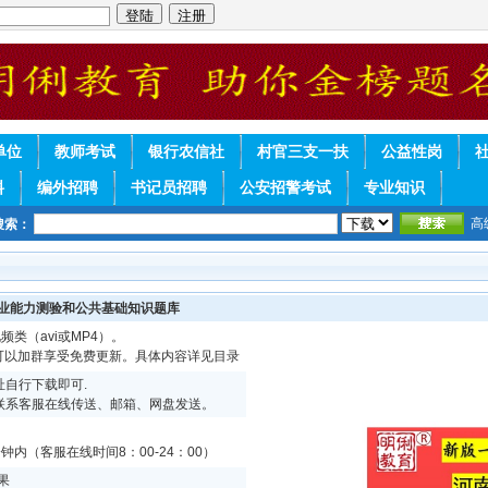
单位
教师考试
银行农信社
村官三支一扶
公益性岗
料
编外招聘
书记员招聘
公安招警考试
专业知识
高
搜索：
职业能力测验和公共基础知识题库
频类（avi或MP4）。
续可以加群享受免费更新。具体内容详见目录
自行下载即可.
联系客服在线传送、邮箱、网盘发送。
内（客服在线时间8：00-24：00）
果