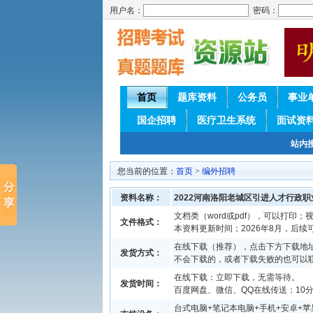
用户名：
密码：
首页
题库资料
公务员
事业
国企招聘
医疗卫生系统
面试资
站内
您当前的位置：
首页
>
编外招聘
资料名称：
2022河南洛阳老城区引进人才行政
文档类（word或pdf），可以打印；视
文件格式：
本资料更新时间；2026年8月，后
在线下载（推荐），点击下方下载地址
发货方式：
不会下载的，或者下载失败的也可以
在线下载：立即下载，无需等待。
发货时间：
百度网盘、微信、QQ在线传送：10分钟
台式电脑+笔记本电脑+手机+安卓+苹