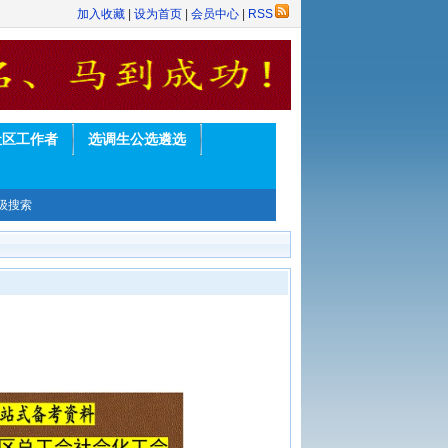
加入收藏
|
设为首页
|
会员中心
|
RSS
社区工作者
选调生公选遴选
级搜索