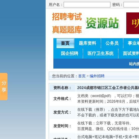
用户名：
密码：
首页
题库资料
公务员
事业
国企招聘
医疗卫生系统
面试资
站内
您当前的位置：
首页
>
编外招聘
资料名称：
2024成都市锦江区工会工作者公共
文档类（word或pdf），可以打印；视
文件格式：
本资料更新时间；2026年8月，后
在线下载（推荐），点击下方下载地址
发货方式：
不会下载的，或者下载失败的也可以
在线下载：立即下载，无需等待。
发货时间：
百度网盘、微信、QQ在线传送：10分钟
台式电脑+笔记本电脑+手机+安卓+苹