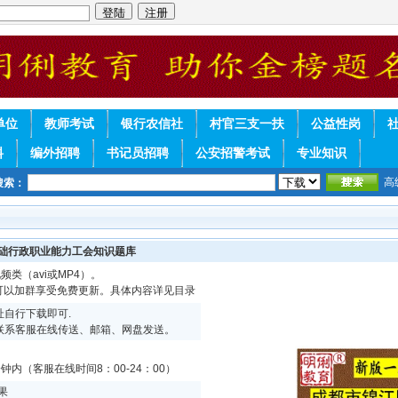
单位
教师考试
银行农信社
村官三支一扶
公益性岗
料
编外招聘
书记员招聘
公安招警考试
专业知识
高
搜索：
基础行政职业能力工会知识题库
频类（avi或MP4）。
续可以加群享受免费更新。具体内容详见目录
自行下载即可.
联系客服在线传送、邮箱、网盘发送。
内（客服在线时间8：00-24：00）
果