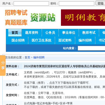
用户名：
密码：
首页
题库资料
公务员
事业单位
教师考试
国企招聘
医疗卫生系统
面试资料
编外招聘
书
站内搜索：
您当前的位置：
首页
>
编外招聘
资料名称：
2024济南市莱芜区招录村社区退役军人专职联络员公共基础知识
文档类（word或pdf），可以打印；视频类（avi或MP4）。
文件格式：
本资料更新时间；2026年8月，后续可以加群享受免费更新。具
在线下载（推荐），点击下方下载地址自行下载即可.
发货方式：
不会下载的，或者下载失败的也可以联系客服在线传送、邮箱、
在线下载：立即下载，无需等待。
发货时间：
百度网盘、微信、QQ在线传送：10分钟内（客服在线时间8：00-2
台式电脑+笔记本电脑+手机+安卓+苹果