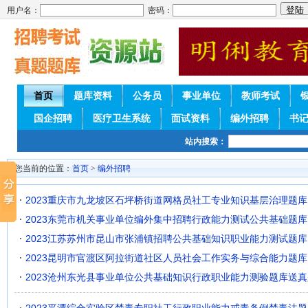
用户名：
密码：
首页
题库资料
公务员
事业单位
教师考试
国企招聘
医疗卫生系统
面试资料
编外招聘
书
站内搜索：
您当前的位置：
首页
>
编外招聘
2023重庆市九龙坡区石坪桥街道网格员社工专业知识基层治理题库
2023东莞市机关事业单位编外集中招聘行政能力测试公共基础题库
2023江苏苏州市昆山市张浦镇招聘公共基础知识职业能力测试题库
2023昆明市官渡区阿拉街道社区人员社会工作实务与综合能力题库
2023沧州东光县事业单位公共基础知识行政职业能力测验题库送真