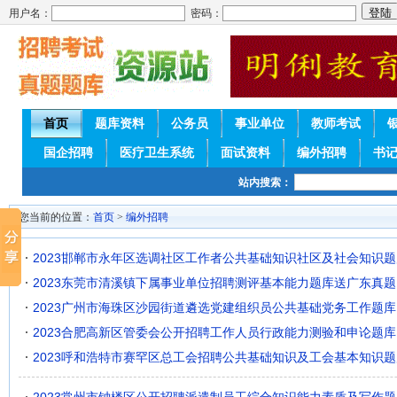
用户名：
密码：
首页
题库资料
公务员
事业单位
教师考试
国企招聘
医疗卫生系统
面试资料
编外招聘
书
站内搜索：
您当前的位置：
首页
>
编外招聘
2023邯郸市永年区选调社区工作者公共基础知识社区及社会知识题
2023东莞市清溪镇下属事业单位招聘测评基本能力题库送广东真题
2023广州市海珠区沙园街道遴选党建组织员公共基础党务工作题库
2023合肥高新区管委会公开招聘工作人员行政能力测验和申论题库
2023呼和浩特市赛罕区总工会招聘公共基础知识及工会基本知识题