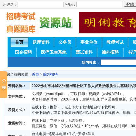
用户名：
密码：
首页
题库资料
公务员
事业单位
教师考试
国企招聘
医疗卫生系统
面试资料
编外招聘
书
站内搜索：
您当前的位置：
首页
>
编外招聘
资料名称：
2022佛山市禅城区张槎街道社区工作人员政治素质公共基础知识
文档类（word或pdf），可以打印；视频类（avi或MP4）。
文件格式：
本资料更新时间；2026年8月，后续可以加群享受免费更新。具
在线下载（推荐），点击下方下载地址自行下载即可.
发货方式：
不会下载的，或者下载失败的也可以联系客服在线传送、邮箱、
在线下载：立即下载，无需等待。
发货时间：
百度网盘、微信、QQ在线传送：10分钟内（客服在线时间8：00-
台式电脑+笔记本电脑+手机+安卓+苹果